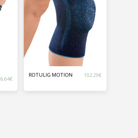
ROTULIG MOTION
102.29
€
6.64
€