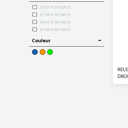
35-37 H 29 CM
(1)
37-39 H 32 CM
(1)
39-41 H 34 CM
(1)
41-44 H 39 CM
(1)
Couleur
RELE
DRO