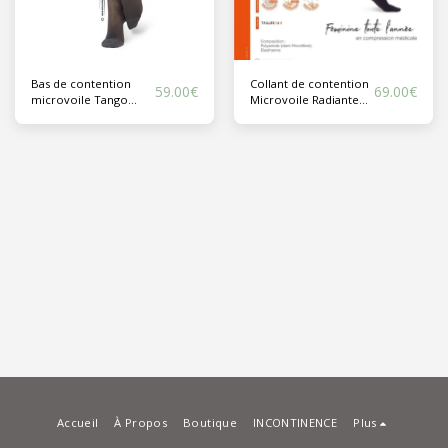
Bas de contention
Collant de contention
59.00
€
69.00
€
microvoile Tango
Microvoile Radiante
BasFix femme - classe
Classe 2
II
Accueil
À Propos
Boutique
INCONTINENCE
Plus