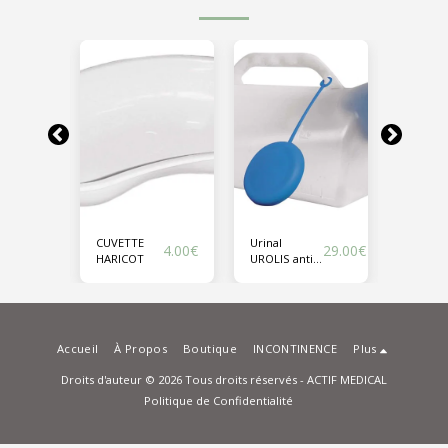
CUVETTE
Urinal
Seau
26.00
€
4.00
€
29.00
€
e
HARICOT
UROLIS anti-
hygiéni
déversement
Accueil
À Propos
Boutique
INCONTINENCE
Plus
Droits d'auteur © 2026 Tous droits réservés -
ACTIF MEDICAL
Politique de Confidentialité