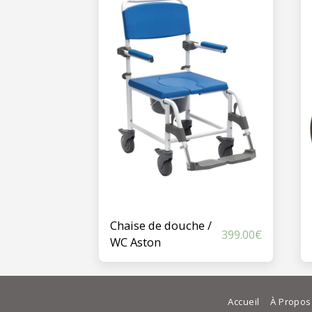
Chaise de douche /
399.00
€
WC Aston
Accueil
À Propos