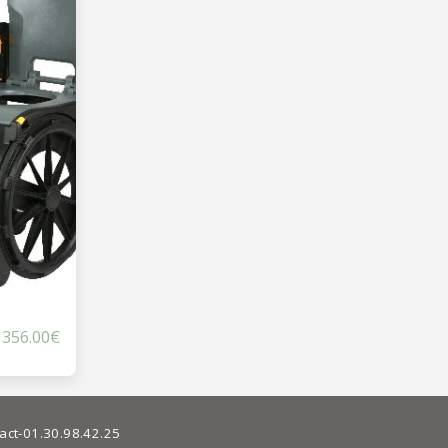
1356.00
€
act-01.30.98.42.25