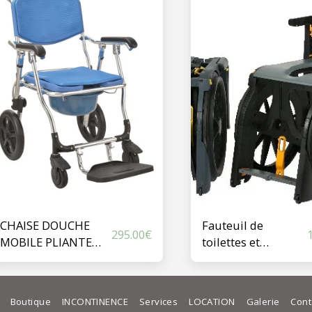
CHAISE DOUCHE
Fauteuil de
295.00
€
MOBILE PLIANTE
toilettes et
MINORQUE
douches Wheel
Able
Boutique
INCONTINENCE
Services
LOCATION
Galerie
Cont