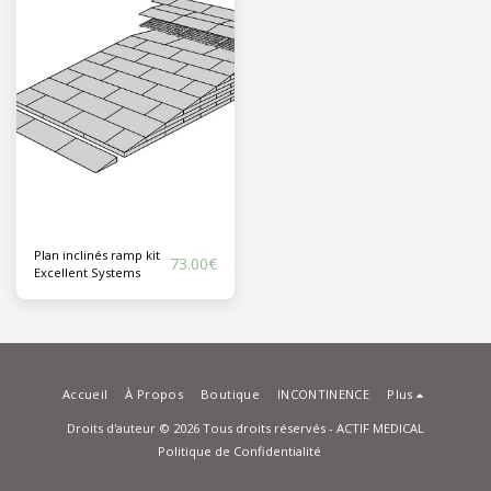
Plan inclinés ramp kit
73.00
€
Excellent Systems
Accueil
À Propos
Boutique
INCONTINENCE
Plus
Droits d'auteur © 2026 Tous droits réservés -
ACTIF MEDICAL
Politique de Confidentialité