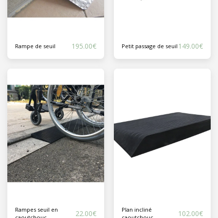
195.00
€
149.00
€
Rampe de seuil
Petit passage de seuil
Rampes seuil en
Plan incliné
22.00
€
102.00
€
caoutchouc
caoutchouc