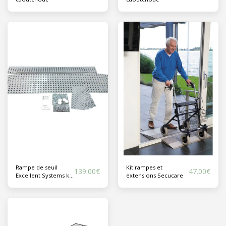
Rampe de seuil
Kit rampes et
139.00
€
47.00
€
Excellent Systems kit
extensions Secucare
0